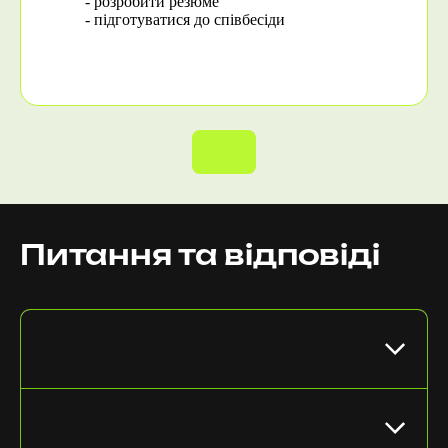
- розробити резюме
- підготуватися до співбесіди
Результат: ми надали тобі готовність із впевненістю йти далі по сходинках твоєї кар’єри.
Обрати фахівця
Питання та відповіді
Де відбуватиметься онлайн-сесія?
Як треба готуватися до сесії?