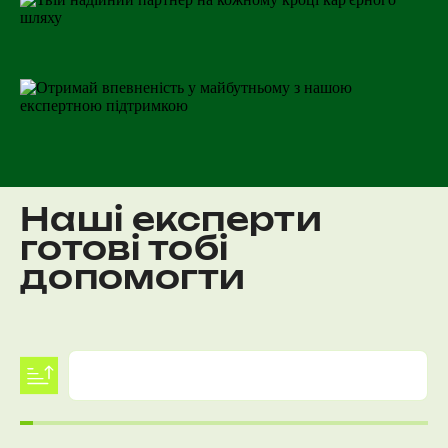
Твій надійний партнер на кожному кроці кар'єрного шляху
Отримай впевненість у майбутньому з нашою експертною підтримкою
Наші експерти
готові тобі
допомогти
Обери фахівця, з яким тобі буде комфортно спілкуватися.