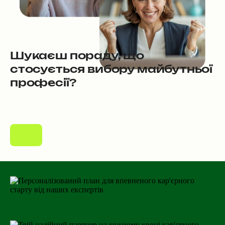
Шукаєш пораду, що
стосується вибору майбутньої
професії?
Наші експерти з планування кар'єри допоможуть тобі розібратися у власних інтересах та талантах, щоб знайти ідеальну діяльність для тебе.
Обрати фахівця
Персоналізований план для впевненого кар'єрного старту від наших експертів