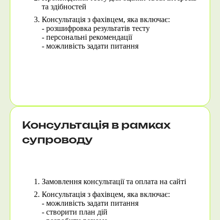
та здібностей
Консультація з фахівцем, яка включає:
- розшифровка результатів тесту
- персональні рекомендації
- можливість задати питання
Ти отримаєш pdf-файл з результатами тесту та напрямами діяльності, що підходять саме тобі.
Результат: ми допомогли тобі зробити свідомий вибір того, чим займатися в житті, щоб отримувати не тільки високу зарплату, а ще й задоволення.
Консультація в рамках
супроводу
Якщо тобою вже було пройдено психометричне тестування, і ти бажаєш мати можливість на постійній основі мати контакт з фахівцем, обирай цю послугу.
Замовлення консультації та оплата на сайті
Консультація з фахівцем, яка включає:
- можливість задати питання
- створити план дій