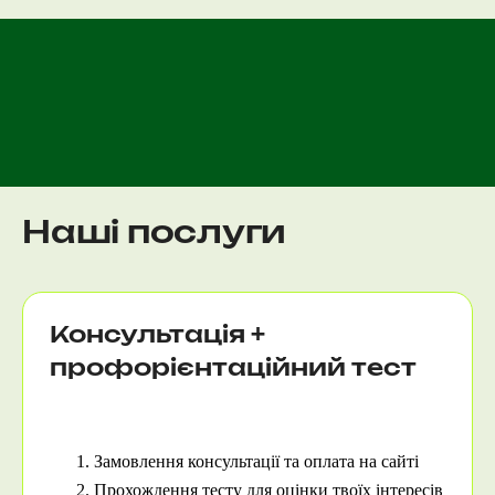
Експерти з професійної орієнтації на нашій платформі надають широку підтримку, включаючи тести на профорієнтацію, кар’єрне консультування, розробку індивідуального плану розвитку та багато іншого. Профорієнтація може бути не тільки корисною, але й цікавою, тому що ми відібрали тільки найкращих спеціалістів. Кожна з них є сертифікованим експертом та знається на провідних методиках кар'єрного планування (Magellano University, "Профорієнтатор-UA", "Стажери", тощо).
Незалежно від того, на якому етапі свого освітнього чи професійного шляху ти знаходишся, ми допоможемо тобі зробити свідомий вибір того, чим займатися в житті, щоб отримувати не тільки високу зарплату, а ще й задоволення.
Наші послуги
Консультація +
профорієнтаційний тест
Якщо тобі ще не вдалося визначитися з професією, то ця послуга допоможе тобі отримати повне розуміння та зробити вірний вибір!
Замовлення консультації та оплата на сайті
Прохождення тесту для оцінки твоїх інтересів